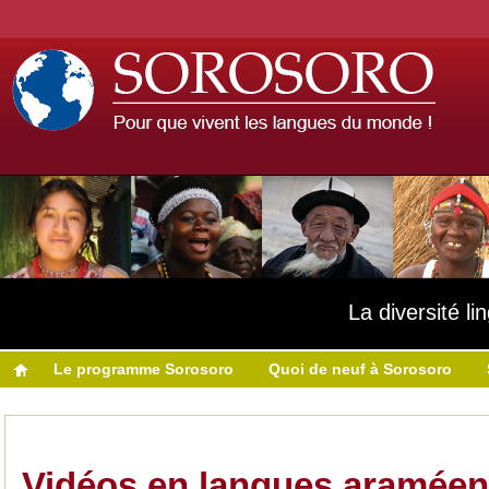
La diversité l
Le programme Sorosoro
Quoi de neuf à Sorosoro
Vidéos en langues araméen