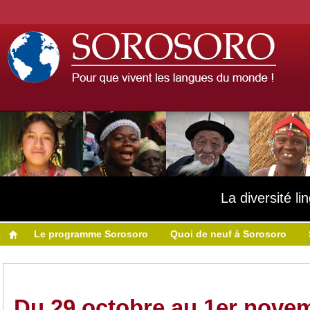
La diversité l
Le programme Sorosoro
Quoi de neuf à Sorosoro
Du 29 octobre au 1er nove